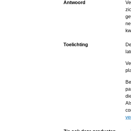
Antwoord
Ve
zi
ge
ne
kw
Toelichting
De
la
Ve
pl
Be
pa
di
Al
co
ve