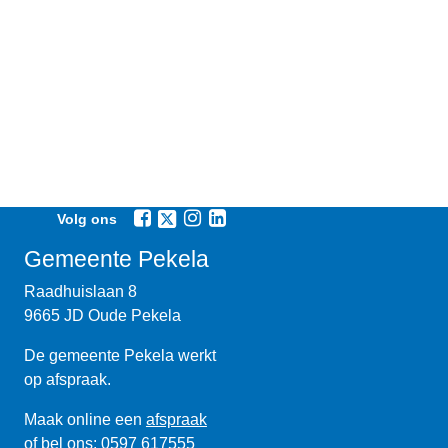
Volg ons
Gemeente Pekela
Raadhuislaan 8
9665 JD Oude Pekela
De gemeente Pekela werkt
op afspraak.
Maak online een
afspraak
of bel ons:
0597 617555