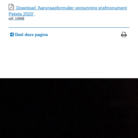
Download ‘Aanvraagformulier vergunning grafmonument
Pekela 2020’,
pdf
, 148kB
Deel deze pagina