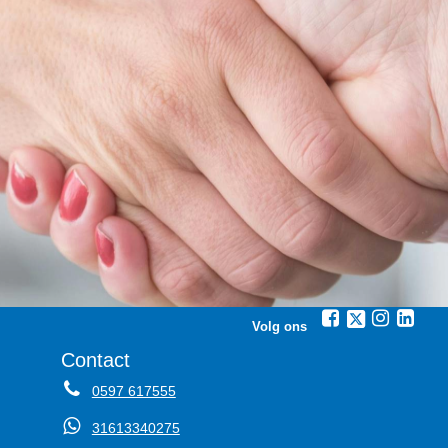
Volg ons
Contact
0597 617555
31613340275