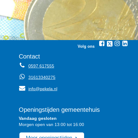
Volg ons
Contact
0597 617555
31613340275
info@pekela.nl
Openingstijden gemeentehuis
Vandaag gesloten
Morgen open van 13:00 tot 16:00
Meer openingstijden