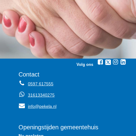
Volg ons
Contact
0597 617555
31613340275
info@pekela.nl
Openingstijden gemeentehuis
Nu gesloten.