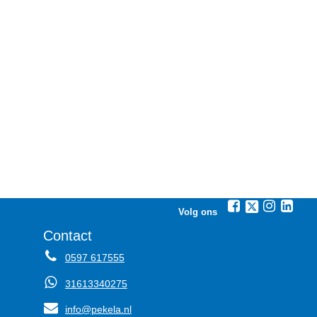
Volg ons
Contact
0597 617555
31613340275
info@pekela.nl