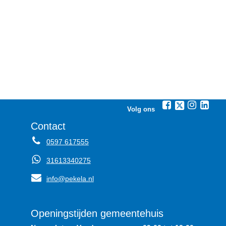
Volg ons
Contact
0597 617555
31613340275
info@pekela.nl
Openingstijden gemeentehuis