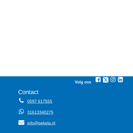
Volg ons
Contact
0597 617555
31613340275
info@pekela.nl