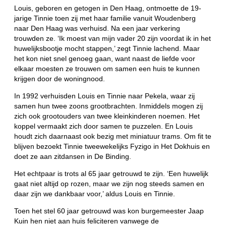
Louis, geboren en getogen in Den Haag, ontmoette de 19-
jarige Tinnie toen zij met haar familie vanuit Woudenberg
naar Den Haag was verhuisd. Na een jaar verkering
trouwden ze. ‘Ik moest van mijn vader 20 zijn voordat ik in het
huwelijksbootje mocht stappen,’ zegt Tinnie lachend. Maar
het kon niet snel genoeg gaan, want naast de liefde voor
elkaar moesten ze trouwen om samen een huis te kunnen
krijgen door de woningnood.
In 1992 verhuisden Louis en Tinnie naar Pekela, waar zij
samen hun twee zoons grootbrachten. Inmiddels mogen zij
zich ook grootouders van twee kleinkinderen noemen. Het
koppel vermaakt zich door samen te puzzelen. En Louis
houdt zich daarnaast ook bezig met miniatuur trams. Om fit te
blijven bezoekt Tinnie tweewekelijks Fyzigo in Het Dokhuis en
doet ze aan zitdansen in De Binding.
Het echtpaar is trots al 65 jaar getrouwd te zijn. ‘Een huwelijk
gaat niet altijd op rozen, maar we zijn nog steeds samen en
daar zijn we dankbaar voor,’ aldus Louis en Tinnie.
Toen het stel 60 jaar getrouwd was kon burgemeester Jaap
Kuin hen niet aan huis feliciteren vanwege de