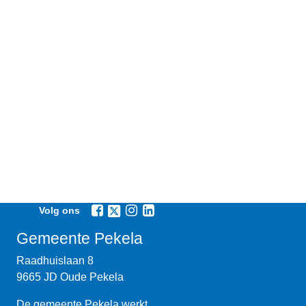
Volg ons
Gemeente Pekela
Raadhuislaan 8
9665 JD Oude Pekela
De gemeente Pekela werkt