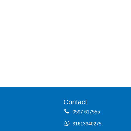
Contact
0597 617555
31613340275