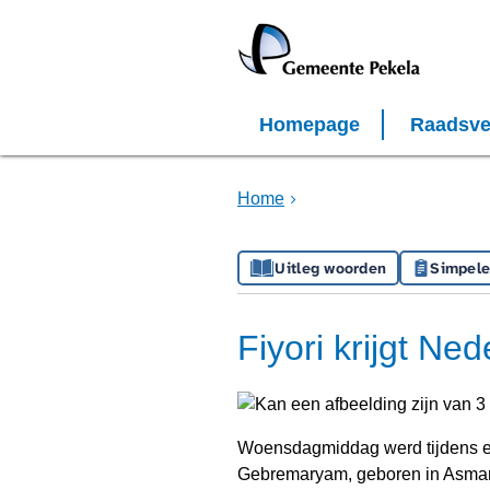
Homepage
Raadsve
Home
Uitleg woorden
Simpele
Fiyori krijgt Ned
Woensdagmiddag werd tijdens ee
Gebremaryam, geboren in Asmara