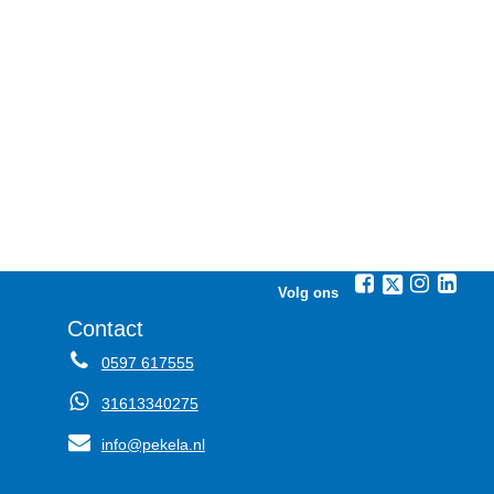
Volg ons
Contact
0597 617555
31613340275
info@pekela.nl