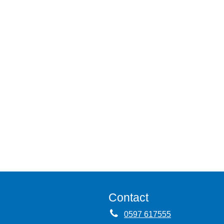
Contact
0597 617555