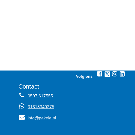
Volg ons
Contact
0597 617555
31613340275
info@pekela.nl