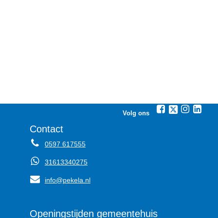
Volg ons
Contact
0597 617555
31613340275
info@pekela.nl
Openingstijden gemeentehuis