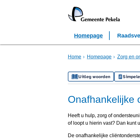
Homepage
Raadsve
Home
Homepage
Zorg en o
Uitleg woorden
Simpele
Onafhankelijke 
Heeft u hulp, zorg of ondersteun
of loopt u hierin vast? Dan kunt 
De onafhankelijke cliëntonderste