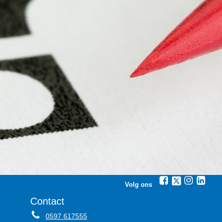
Volg ons
Contact
0597 617555