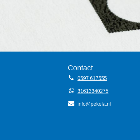
Contact
0597 617555
31613340275
info@pekela.nl