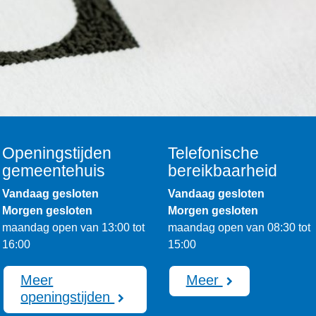
Openingstijden
Telefonische
gemeentehuis
bereikbaarheid
Vandaag gesloten
Vandaag gesloten
Morgen gesloten
Morgen gesloten
maandag open van 13:00 tot
maandag open van 08:30 tot
16:00
15:00
Meer
Meer
openingstijden