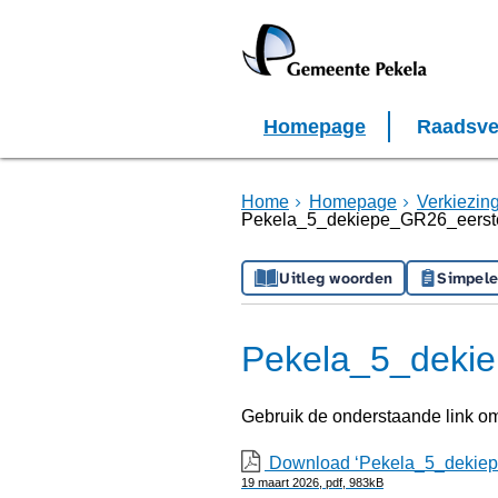
Homepage
Raadsve
Home
Homepage
Verkiezin
Pekela_5_dekiepe_GR26_eerste
Uitleg woorden
Simpele
Pekela_5_dekie
Gebruik de onderstaande link o
Download ‘Pekela_5_dekiepe
19 maart 2026,
pdf
, 983kB