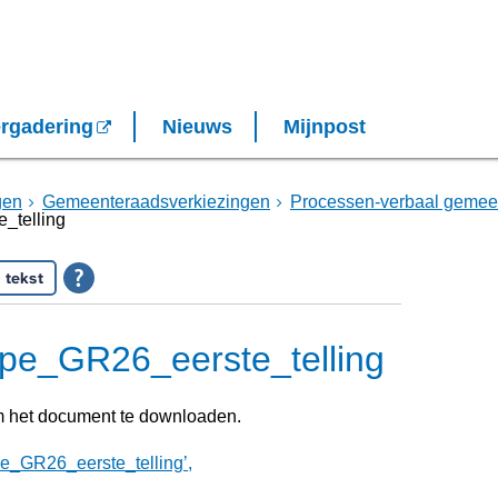
rgadering
Nieuws
Mijnpost
gen
Gemeenteraadsverkiezingen
Processen-verbaal gemee
_telling
 tekst
pe_GR26_eerste_telling
m het document te downloaden.
_GR26_eerste_telling’,