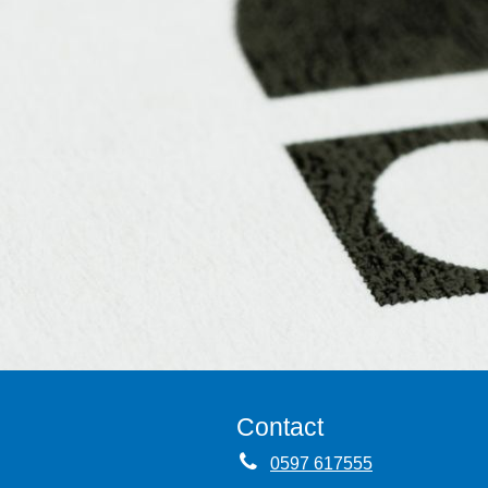
Contact
0597 617555