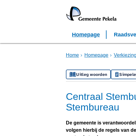
Homepage
Raadsve
Home
Homepage
Verkiezin
Uitleg woorden
Simpele
Centraal Stemb
Stembureau
De gemeente is verantwoordelij
volgen hierbij de regels van d