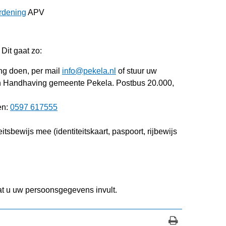
rdening
APV
Dit gaat zo:
ing doen, per mail
info@pekela.nl
of stuur uw
n Handhaving gemeente Pekela. Postbus 20.000,
en:
0597 617555
tsbewijs mee (identiteitskaart, paspoort, rijbewijs
t u uw persoonsgegevens invult.