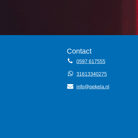
Contact
0597 617555
31613340275
info@pekela.nl