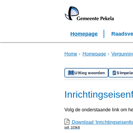
Homepage
Raadsve
Home
Homepage
Vergunnin
Uitleg woorden
Simpele
Inrichtingseise
Volg de onderstaande link om h
Download ‘Inrichtingseisenf
pdf
, 103kB