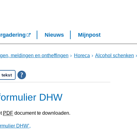
rgadering
Nieuws
Mijnpost
gen, meldingen en ontheffingen
Horeca
Alcohol schenken
 tekst
nformulier DHW
et
PDF
document te downloaden.
ormulier DHW’,