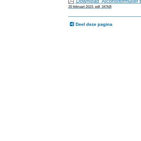
Download ‘Alcoholformulier B
20 februari 2023,
pdf
, 347kB
Deel deze pagina