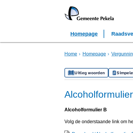
Homepage
Raadsve
Home
Homepage
Vergunnin
Uitleg woorden
Simpele
Alcoholformulie
Alcoholformulier B
Volg de onderstaande link om h