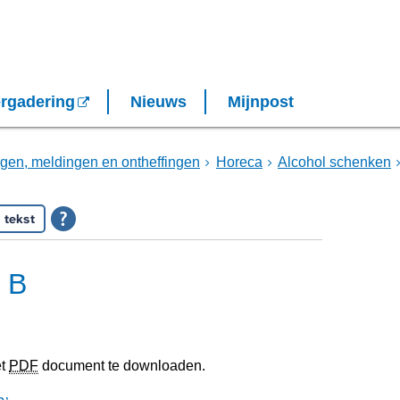
rgadering
Nieuws
Mijnpost
gen, meldingen en ontheffingen
Horeca
Alcohol schenken
 tekst
r B
et
PDF
document te downloaden.