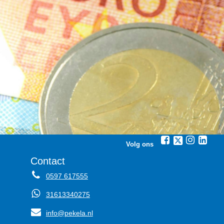
Volg ons
Contact
0597 617555
31613340275
info@pekela.nl