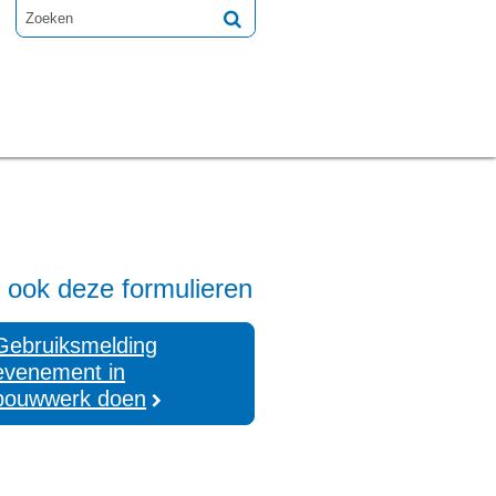
 ook deze formulieren
Gebruiksmelding
evenement in
bouwwerk doen