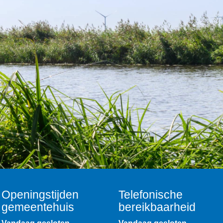
Openingstijden
Telefonische
gemeentehuis
bereikbaarheid