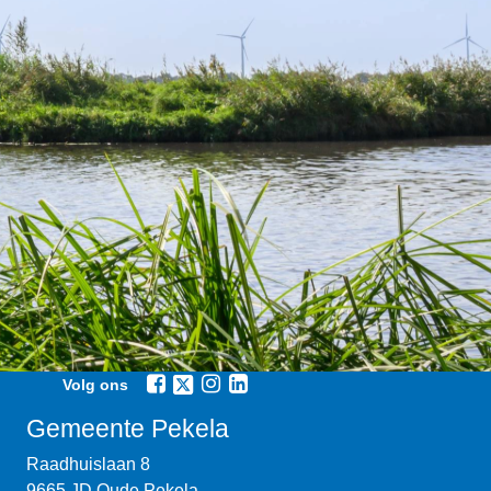
Volg ons
Gemeente Pekela
Raadhuislaan 8
9665 JD Oude Pekela