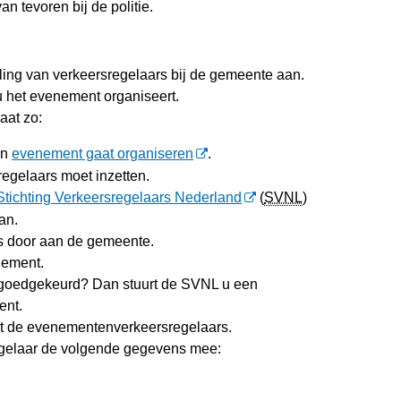
an tevoren bij de politie.
lling van verkeersregelaars bij de gemeente aan.
u het evenement organiseert.
gaat zo:
en
evenement gaat organiseren
.
sregelaars moet inzetten.
Stichting Verkeersregelaars Nederland
(
SVNL
)
an.
s door aan de gemeente.
nement.
goedgekeurd? Dan stuurt de SVNL u een
ent.
t de evenementenverkeersregelaars.
egelaar de volgende gegevens mee: