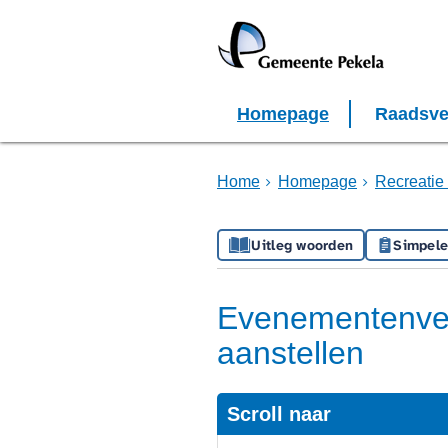
Homepage
Raadsve
Home
Homepage
Recreatie 
Uitleg woorden
Simpele
Evenementenver
aanstellen
Scroll naar