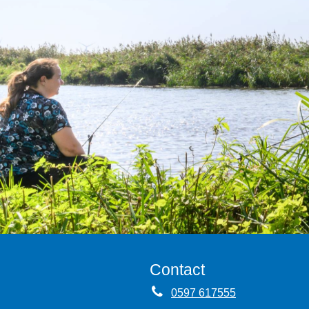
Contact
0597 617555