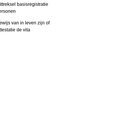
ittreksel basisregistratie
ersonen
ewijs van in leven zijn of
ttestatie de vita