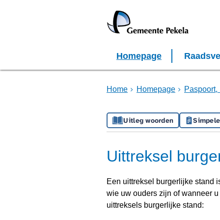
Homepage
Raadsve
Home
Homepage
Paspoort, 
Uitleg woorden
Simpele
Uittreksel burger
Een uittreksel burgerlijke stand 
wie uw ouders zijn of wanneer u 
uittreksels burgerlijke stand: