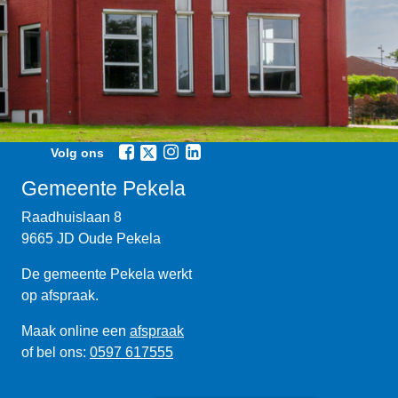
Volg ons
Gemeente Pekela
Raadhuislaan 8
9665 JD Oude Pekela
De gemeente Pekela werkt
op afspraak.
Maak online een
afspraak
of bel ons:
0597 617555