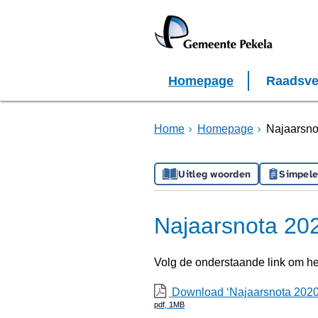
Homepage
Raadsve
Home
Homepage
Najaarsno
Uitleg woorden
Simpele
Najaarsnota 20
Volg de onderstaande link om h
Download ‘Najaarsnota 2020
pdf
, 1MB