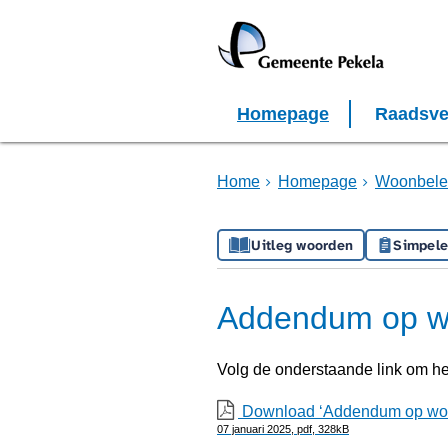
Homepage
Raadsve
Home
Homepage
Woonbele
Uitleg woorden
Simpele
Addendum op wo
Volg de onderstaande link om h
Download ‘Addendum op woon
07 januari 2025,
pdf
, 328kB