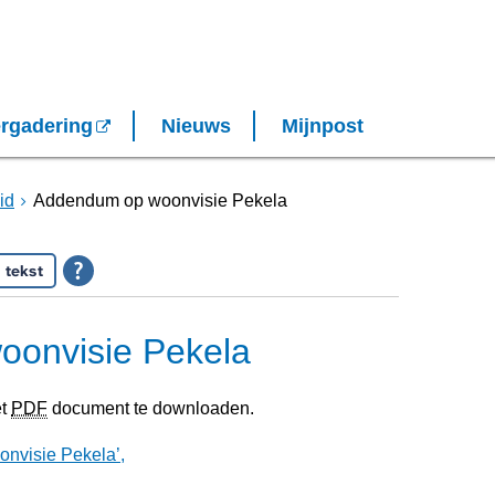
rgadering
Nieuws
Mijnpost
id
Addendum op woonvisie Pekela
 tekst
onvisie Pekela
et
PDF
document te downloaden.
visie Pekela’,