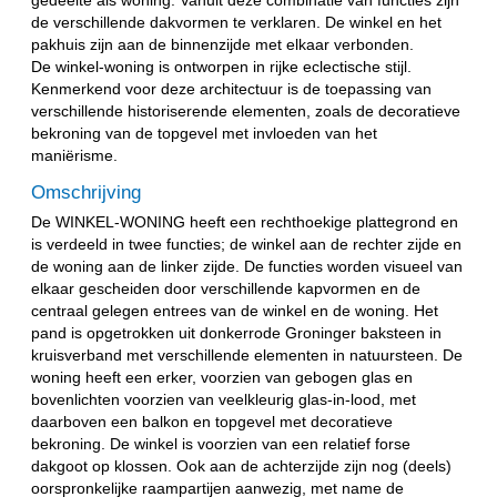
gedeelte als woning. Vanuit deze combinatie van functies zijn
de verschillende dakvormen te verklaren. De winkel en het
pakhuis zijn aan de binnenzijde met elkaar verbonden.
De winkel-woning is ontworpen in rijke eclectische stijl.
Kenmerkend voor deze architectuur is de toepassing van
verschillende historiserende elementen, zoals de decoratieve
bekroning van de topgevel met invloeden van het
maniërisme.
Omschrijving
De WINKEL-WONING heeft een rechthoekige plattegrond en
is verdeeld in twee functies; de winkel aan de rechter zijde en
de woning aan de linker zijde. De functies worden visueel van
elkaar gescheiden door verschillende kapvormen en de
centraal gelegen entrees van de winkel en de woning. Het
pand is opgetrokken uit donkerrode Groninger baksteen in
kruisverband met verschillende elementen in natuursteen. De
woning heeft een erker, voorzien van gebogen glas en
bovenlichten voorzien van veelkleurig glas-in-lood, met
daarboven een balkon en topgevel met decoratieve
bekroning. De winkel is voorzien van een relatief forse
dakgoot op klossen. Ook aan de achterzijde zijn nog (deels)
oorspronkelijke raampartijen aanwezig, met name de