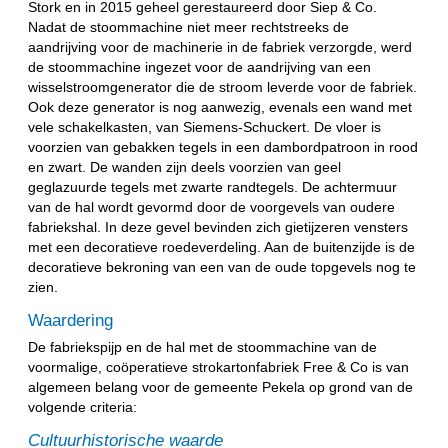
Stork en in 2015 geheel gerestaureerd door Siep & Co.
Nadat de stoommachine niet meer rechtstreeks de
aandrijving voor de machinerie in de fabriek verzorgde, werd
de stoommachine ingezet voor de aandrijving van een
wisselstroomgenerator die de stroom leverde voor de fabriek.
Ook deze generator is nog aanwezig, evenals een wand met
vele schakelkasten, van Siemens-Schuckert. De vloer is
voorzien van gebakken tegels in een dambordpatroon in rood
en zwart. De wanden zijn deels voorzien van geel
geglazuurde tegels met zwarte randtegels. De achtermuur
van de hal wordt gevormd door de voorgevels van oudere
fabriekshal. In deze gevel bevinden zich gietijzeren vensters
met een decoratieve roedeverdeling. Aan de buitenzijde is de
decoratieve bekroning van een van de oude topgevels nog te
zien.
Waardering
De fabriekspijp en de hal met de stoommachine van de
voormalige, coöperatieve strokartonfabriek Free & Co is van
algemeen belang voor de gemeente Pekela op grond van de
volgende criteria:
Cultuurhistorische waarde