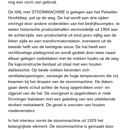
nog een vorm van gebruik.
De HAL met STOOMMACHINE is gelegen aan het Pekelder
Hoofddiep, pal op de weg. De hal wordt aan drie zijden
omringd door andere onderdelen van het bedrijfscomplex, te
weten historische productiehallen vermoedelijk uit 1904 aan
de achterzijde, een productiehal uit eind jaren vijftig aan de
linker zijde en een transformatorstation, eveneens uit de
tweede helft van de twintigste eeuw. De hal heeft een
rechthoekige plattegrond en wordt gedekt door twee naast
elkaar gelegen zadeldaken met de nokken haaks op de weg.
De kapconstructie bestaat uit staal met een houten
dakbeschot. Op beide nokken bevinden zich
ventilatieopeningen, vanwege de hoge temperaturen die vrij
kwamen bij het draaien van de stoommachine. De daken
gaan deels schuil achter de hoog opgetrokken voor- en
zijgevel van de hal. De voorgevel is opgetrokken in rode
Groninger baksteen met een geleding van iets uitstekende
stroken metselwerk. De gevel is voorzien van houten
roedevensters.
In het interieur vormt de stoommachine uit 1929 het
belangrijkste element. De stoommachine is gemaakt door