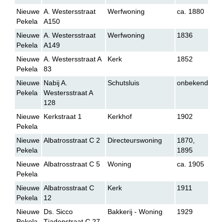
Nieuwe
A. Westersstraat
Werfwoning
ca. 1880
Pekela
A150
Nieuwe
A. Westersstraat
Werfwoning
1836
Pekela
A149
Nieuwe
A. Westersstraat A
Kerk
1852
Pekela
83
Nieuwe
Nabij A.
Schutsluis
onbekend
Pekela
Westersstraat A
128
Nieuwe
Kerkstraat 1
Kerkhof
1902
Pekela
Nieuwe
Albatrosstraat C 2
Directeurswoning
1870,
Pekela
1895
Nieuwe
Albatrosstraat C 5
Woning
ca. 1905
Pekela
Nieuwe
Albatrosstraat C
Kerk
1911
Pekela
12
Nieuwe
Ds. Sicco
Bakkerij - Woning
1929
Pekela
Tjadenstraat C 27