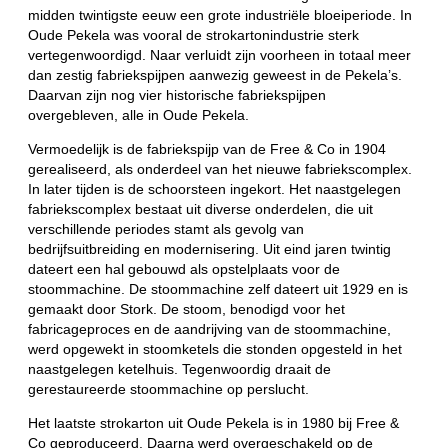
midden twintigste eeuw een grote industriële bloeiperiode. In
Oude Pekela was vooral de strokartonindustrie sterk
vertegenwoordigd. Naar verluidt zijn voorheen in totaal meer
dan zestig fabriekspijpen aanwezig geweest in de Pekela’s.
Daarvan zijn nog vier historische fabriekspijpen
overgebleven, alle in Oude Pekela.
Vermoedelijk is de fabriekspijp van de Free & Co in 1904
gerealiseerd, als onderdeel van het nieuwe fabriekscomplex.
In later tijden is de schoorsteen ingekort. Het naastgelegen
fabriekscomplex bestaat uit diverse onderdelen, die uit
verschillende periodes stamt als gevolg van
bedrijfsuitbreiding en modernisering. Uit eind jaren twintig
dateert een hal gebouwd als opstelplaats voor de
stoommachine. De stoommachine zelf dateert uit 1929 en is
gemaakt door Stork. De stoom, benodigd voor het
fabricageproces en de aandrijving van de stoommachine,
werd opgewekt in stoomketels die stonden opgesteld in het
naastgelegen ketelhuis. Tegenwoordig draait de
gerestaureerde stoommachine op perslucht.
Het laatste strokarton uit Oude Pekela is in 1980 bij Free &
Co geproduceerd. Daarna werd overgeschakeld op de