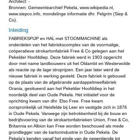
Architect: -
Bronnen: Gemeentearchief Pekela, www.wikipedia.nl,
www.siepco.info, mondelinge informatie dhr. Pelgrim (Siep &
Co).
Inleiding
FABRIEKSPIJP en HAL met STOOMMACHINE als
onderdelen van het fabriekscomplex van de voormalige,
coöperatieve strokartonfabriek Free & Co gelegen aan het
Pekelder Hoofddiep. Deze fabriek werd in 1903 opgericht
door met name landbouwers uit het Oldambt en Westerwolde
als reactie op de lage stroprijzen. Een jaar later werd de
nieuwe fabriek in werking gesteld. Deze fabriek is gebouwd
op de plaats van de afgebrande aardappelmeelfabriek
Orania, gesitueerd aan het Pekelder Hoofddiep in het
noordelijk deel van Oude Pekela. Het initiatief voor de
oprichting kwam van dhr. Elso Free. Free kwam
oorspronkelijk uit Heisfelde bij Leer en vestigde zich in 1876
in Oude Pekela. Vanwege zijn betrokkenheid bij de bouw en
bedrijfsvoering van de strokartonfabrieken Union, Free & Co,
Britannia en Albion kan Free worden beschouwd als mede
grondlegger van de kartonindustrie in Oude Pekela. De
Pekela’s kenden vanaf het einde van de negentiende tot