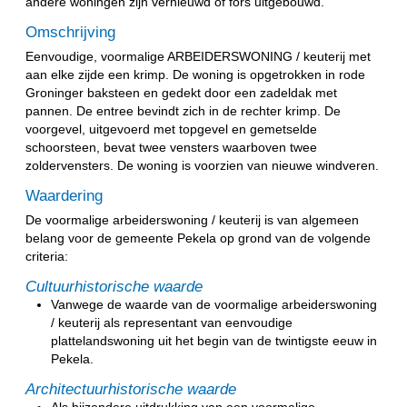
andere woningen zijn vernieuwd of fors uitgebouwd.
Omschrijving
Eenvoudige, voormalige ARBEIDERSWONING / keuterij met
aan elke zijde een krimp. De woning is opgetrokken in rode
Groninger baksteen en gedekt door een zadeldak met
pannen. De entree bevindt zich in de rechter krimp. De
voorgevel, uitgevoerd met topgevel en gemetselde
schoorsteen, bevat twee vensters waarboven twee
zoldervensters. De woning is voorzien van nieuwe windveren.
Waardering
De voormalige arbeiderswoning / keuterij is van algemeen
belang voor de gemeente Pekela op grond van de volgende
criteria:
Cultuurhistorische waarde
Vanwege de waarde van de voormalige arbeiderswoning
/ keuterij als representant van eenvoudige
plattelandswoning uit het begin van de twintigste eeuw in
Pekela.
Architectuurhistorische waarde
Als bijzondere uitdrukking van een voormalige