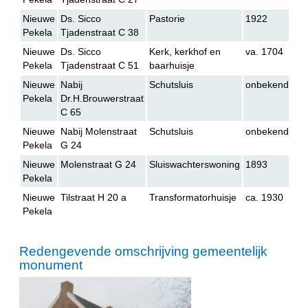
Nieuwe
Ds. Sicco
Pastorie
1922
Pekela
Tjadenstraat C 38
Nieuwe
Ds. Sicco
Kerk, kerkhof en
va. 1704
Pekela
Tjadenstraat C 51
baarhuisje
Nieuwe
Nabij
Schutsluis
onbekend
Pekela
Dr.H.Brouwerstraat
C 65
Nieuwe
Nabij Molenstraat
Schutsluis
onbekend
Pekela
G 24
Nieuwe
Molenstraat G 24
Sluiswachterswoning
1893
Pekela
Nieuwe
Tilstraat H 20 a
Transformatorhuisje
ca. 1930
Pekela
Redengevende omschrijving gemeentelijk
monument