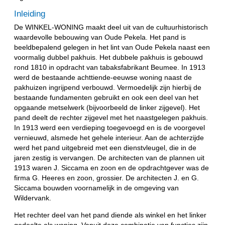
Inleiding
De WINKEL-WONING maakt deel uit van de cultuurhistorisch
waardevolle bebouwing van Oude Pekela. Het pand is
beeldbepalend gelegen in het lint van Oude Pekela naast een
voormalig dubbel pakhuis. Het dubbele pakhuis is gebouwd
rond 1810 in opdracht van tabaksfabrikant Beumee. In 1913
werd de bestaande achttiende-eeuwse woning naast de
pakhuizen ingrijpend verbouwd. Vermoedelijk zijn hierbij de
bestaande fundamenten gebruikt en ook een deel van het
opgaande metselwerk (bijvoorbeeld de linker zijgevel). Het
pand deelt de rechter zijgevel met het naastgelegen pakhuis.
In 1913 werd een verdieping toegevoegd en is de voorgevel
vernieuwd, alsmede het gehele interieur. Aan de achterzijde
werd het pand uitgebreid met een dienstvleugel, die in de
jaren zestig is vervangen. De architecten van de plannen uit
1913 waren J. Siccama en zoon en de opdrachtgever was de
firma G. Heeres en zoon, grossier. De architecten J. en G.
Siccama bouwden voornamelijk in de omgeving van
Wildervank.
Het rechter deel van het pand diende als winkel en het linker