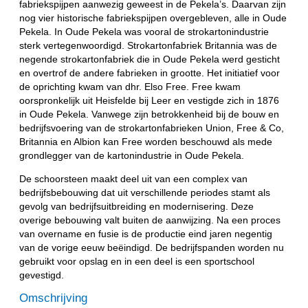
fabriekspijpen aanwezig geweest in de Pekela’s. Daarvan zijn
nog vier historische fabriekspijpen overgebleven, alle in Oude
Pekela. In Oude Pekela was vooral de strokartonindustrie
sterk vertegenwoordigd. Strokartonfabriek Britannia was de
negende strokartonfabriek die in Oude Pekela werd gesticht
en overtrof de andere fabrieken in grootte. Het initiatief voor
de oprichting kwam van dhr. Elso Free. Free kwam
oorspronkelijk uit Heisfelde bij Leer en vestigde zich in 1876
in Oude Pekela. Vanwege zijn betrokkenheid bij de bouw en
bedrijfsvoering van de strokartonfabrieken Union, Free & Co,
Britannia en Albion kan Free worden beschouwd als mede
grondlegger van de kartonindustrie in Oude Pekela.
De schoorsteen maakt deel uit van een complex van
bedrijfsbebouwing dat uit verschillende periodes stamt als
gevolg van bedrijfsuitbreiding en modernisering. Deze
overige bebouwing valt buiten de aanwijzing. Na een proces
van overname en fusie is de productie eind jaren negentig
van de vorige eeuw beëindigd. De bedrijfspanden worden nu
gebruikt voor opslag en in een deel is een sportschool
gevestigd.
Omschrijving