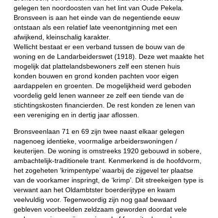
gelegen ten noordoosten van het lint van Oude Pekela.
Bronsveen is aan het einde van de negentiende eeuw
ontstaan als een relatief late veenontginning met een
afwijkend, kleinschalig karakter.
Wellicht bestaat er een verband tussen de bouw van de
woning en de Landarbeiderswet (1918). Deze wet maakte het
mogelijk dat plattelandsbewoners zelf een stenen huis
konden bouwen en grond konden pachten voor eigen
aardappelen en groenten. De mogelijkheid werd geboden
voordelig geld lenen wanneer ze zelf een tiende van de
stichtingskosten financierden. De rest konden ze lenen van
een vereniging en in dertig jaar aflossen.
Bronsveenlaan 71 en 69 zijn twee naast elkaar gelegen
nagenoeg identieke, voormalige arbeiderswoningen /
keuterijen. De woning is omstreeks 1920 gebouwd in sobere,
ambachtelijk-traditionele trant. Kenmerkend is de hoofdvorm,
het zogeheten ‘krimpentype’ waarbij de zijgevel ter plaatse
van de voorkamer inspringt, de ‘krimp’. Dit streekeigen type is
verwant aan het Oldambtster boerderijtype en kwam
veelvuldig voor. Tegenwoordig zijn nog gaaf bewaard
gebleven voorbeelden zeldzaam geworden doordat vele