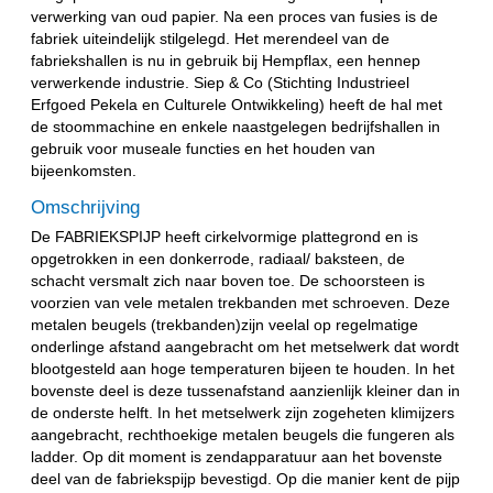
verwerking van oud papier. Na een proces van fusies is de
fabriek uiteindelijk stilgelegd. Het merendeel van de
fabriekshallen is nu in gebruik bij Hempflax, een hennep
verwerkende industrie. Siep & Co (Stichting Industrieel
Erfgoed Pekela en Culturele Ontwikkeling) heeft de hal met
de stoommachine en enkele naastgelegen bedrijfshallen in
gebruik voor museale functies en het houden van
bijeenkomsten.
Omschrijving
De FABRIEKSPIJP heeft cirkelvormige plattegrond en is
opgetrokken in een donkerrode, radiaal/ baksteen, de
schacht versmalt zich naar boven toe. De schoorsteen is
voorzien van vele metalen trekbanden met schroeven. Deze
metalen beugels (trekbanden)zijn veelal op regelmatige
onderlinge afstand aangebracht om het metselwerk dat wordt
blootgesteld aan hoge temperaturen bijeen te houden. In het
bovenste deel is deze tussenafstand aanzienlijk kleiner dan in
de onderste helft. In het metselwerk zijn zogeheten klimijzers
aangebracht, rechthoekige metalen beugels die fungeren als
ladder. Op dit moment is zendapparatuur aan het bovenste
deel van de fabriekspijp bevestigd. Op die manier kent de pijp