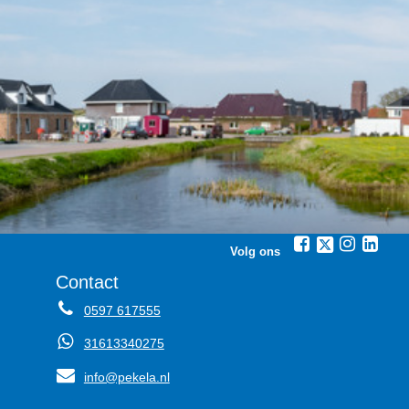
Volg ons
Contact
0597 617555
31613340275
info@pekela.nl