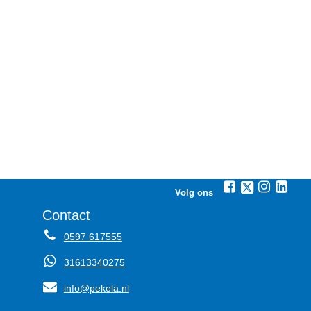
Volg ons
Contact
0597 617555
31613340275
info@pekela.nl