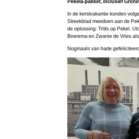
Pekela-pakket, inclusief Groni
In de kerstvakantie konden volg
Streekblad meedoen aan de Peke
de oplossing: Tröts op Pekel. Ui
Boerema en Zwanie de Vries als
Nogmaals van harte gefeliciteerd