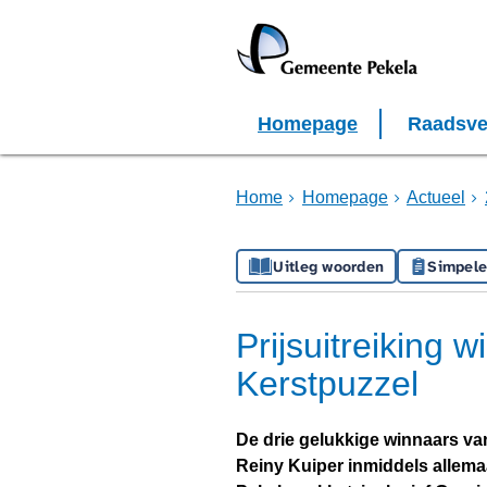
Homepage
Raadsve
Home
Homepage
Actueel
Uitleg woorden
Simpele
Prijsuitreiking 
Kerstpuzzel
De drie gelukkige winnaars va
Reiny Kuiper inmiddels allemaa