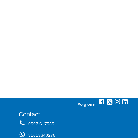
Volg ons
Contact
0597 617555
31613340275