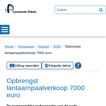
Home
Homepage
Actueel
2026
Opbrengst
lantaarnpaalverkoop 7000 euro
Uitleg woorden
Simpele tekst
Opbrengst
lantaarnpaalverkoop 7000
euro
De gemeentelijke verkoopactie van de oude