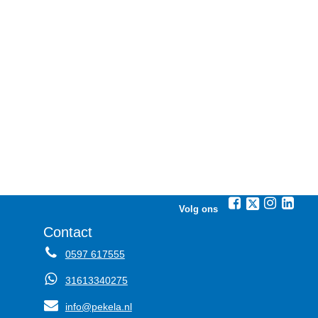
Volg ons
Contact
0597 617555
31613340275
info@pekela.nl