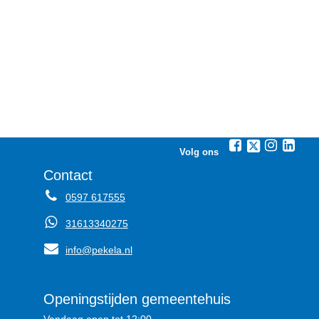
Volg ons
Contact
0597 617555
31613340275
info@pekela.nl
Openingstijden gemeentehuis
Vandaag open tot 12:00