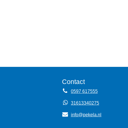
Contact
0597 617555
31613340275
info@pekela.nl