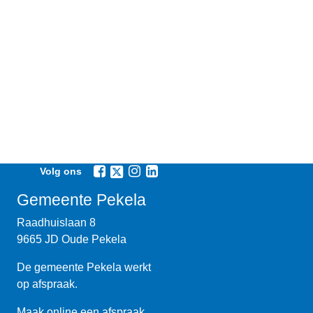
Volg ons
Gemeente Pekela
Raadhuislaan 8
9665 JD Oude Pekela
De gemeente Pekela werkt
op afspraak.
Maak online een
afspraak