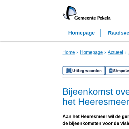
Homepage
Raadsve
Home
Homepage
Actueel
Uitleg woorden
Simpele
Bijeenkomst ov
het Heeresmee
Aan het Heeresmeer wil de gem
de bijeenkomsten voor de visie