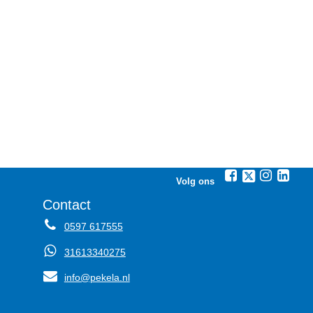
Volg ons
Contact
0597 617555
31613340275
info@pekela.nl