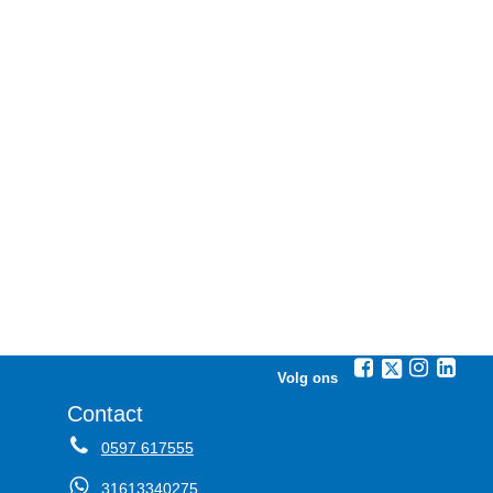
Volg ons
Contact
0597 617555
31613340275