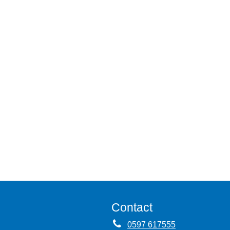
Contact
0597 617555