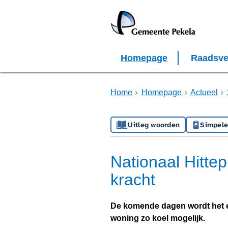
Homepage
Raadsve
Home
Homepage
Actueel
Uitleg woorden
Simpele
Nationaal Hitte
kracht
De komende dagen wordt het e
woning zo koel mogelijk.