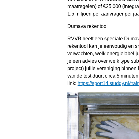
maatregelen) of €25.000 (integra
1,5 miljoen per aanvrager per jaa
Dumava rekentool
RVVB heeft een speciale Dumava
rekentool kan je eenvoudig en sn
verwachten, welk energielabel jul
je een advies over welk type sub
project) jullie vereniging binn
van de test duurt circa 5 minuten.
link:
https://sport14.studdy.nl/tr