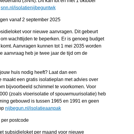
erland (SNN). Dit kan tot en met 1 oktober
p
snn.nl/isolatienijbeguntwk
agen vanaf 2 september 2025
sidieloket voor nieuwe aanvragen. Dit gebeurt
om wachttijden te beperken. Er is genoeg budget
g komt. Aanvragen kunnen tot 1 mei 2035 worden
e aanvraag heb je twee jaar de tijd om de
jouw huis nodig heeft? Laat dan een
 maakt een gratis isolatieplan met advies over
jk om bijvoorbeeld schimmel te voorkomen. Voor
000 (zoals vloerisolatie of spouwmuurisolatie) heb
woning gebouwd is tussen 1965 en 1991 en geen
 op
nijbegun.nl/isolatieaanpak
 per postcode
et subsidieloket per maand voor nieuwe