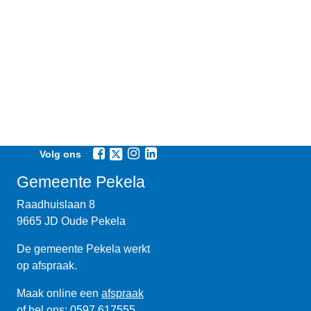
Volg ons
Gemeente Pekela
Raadhuislaan 8
9665 JD Oude Pekela
De gemeente Pekela werkt
op afspraak.
Maak online een
afspraak
of bel ons:
0597 617555