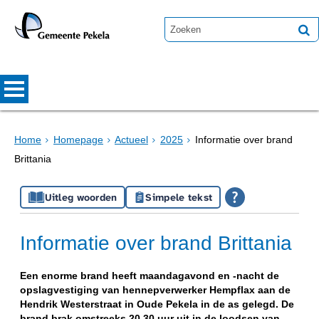
Home
Homepage
Actueel
2025
Informatie over brand
Brittania
Uitleg woorden
Simpele tekst
Informatie over brand Brittania
Een enorme brand heeft maandagavond en -nacht de
opslagvestiging van hennepverwerker Hempflax aan de
Hendrik Westerstraat in Oude Pekela in de as gelegd. De
brand brak omstreeks 20.30 uur uit in de loodsen van