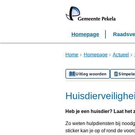
Homepage
Raadsve
Home
Homepage
Actueel
Uitleg woorden
Simpele
Huisdierveilighe
Heb je een huisdier? Laat het z
Zo weten hulpdiensten bij noodge
sticker kan je op of rond de voord