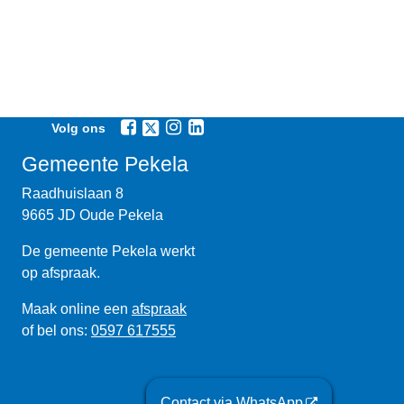
Volg ons
Gemeente Pekela
Raadhuislaan 8
9665 JD Oude Pekela
De gemeente Pekela werkt
op afspraak.
Maak online een
afspraak
of bel ons:
0597 617555
Contact via WhatsApp