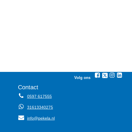
Volg ons
Contact
0597 617555
31613340275
info@pekela.nl