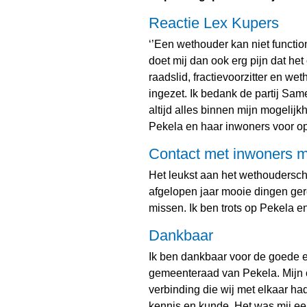
Reactie Lex Kupers
‘’Een wethouder kan niet function
doet mij dan ook erg pijn dat het
raadslid, fractievoorzitter en we
ingezet. Ik bedank de partij Sa
altijd alles binnen mijn mogeli
Pekela en haar inwoners voor op 
Contact met inwoners 
Het leukst aan het wethouderscha
afgelopen jaar mooie dingen gere
missen. Ik ben trots op Pekela en
Dankbaar
Ik ben dankbaar voor de goede 
gemeenteraad van Pekela. Mijn 
verbinding die wij met elkaar ha
kennis en kunde. Het was mij e