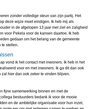
eren zonder volledige steun van zijn partij. Het
 op deze wijze moet eindigen. Ik heb mij als
thouder in de afgelopen 13 jaar met ziel en zaligheid
men voor Pekela voor de kansen daartoe. Ik heb
jkheden gedaan om het belang van de gemeente
te stellen.
missen
p vond ik het contact met inwoners. Ik heb in het
aliseerd voor en met inwoners. Ik ga dit dan ook
 zal hier dan ook zeker te vinden blijven.
en fijne samenwerking binnen en met de
collega bestuurders bedank ik voor de mooie
dden en de ambtelijke organisatie voor hun inzet,
en grote eer om met iedereen samen te werken en