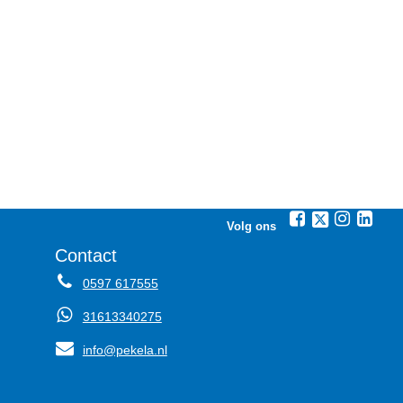
Volg ons
Contact
0597 617555
31613340275
info@pekela.nl