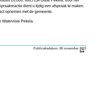
stbus 20.000, 9665 ZM Oude Pekela. Voor het
raakreactie dient u tijdig een afspraak te maken.
ntact opnemen met de gemeente.
 Watervisie Pekela.
Publicatiedatum: 08 november 2023