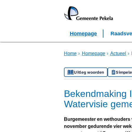
Homepage
Raadsve
Home
Homepage
Actueel
Uitleg woorden
Simpele
Bekendmaking I
Watervisie gem
Burgemeester en wethouders 
november gedurende vier weken