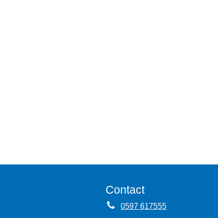
Contact
0597 617555