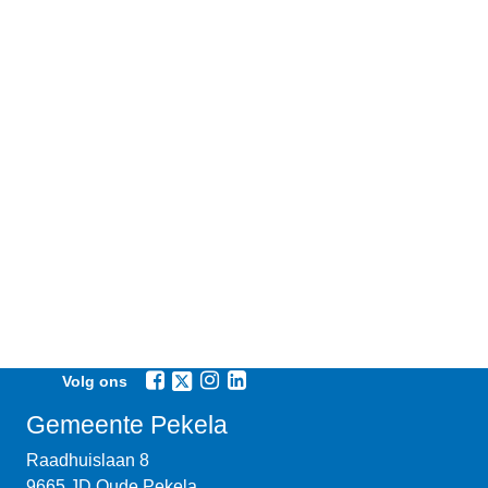
Volg ons
Gemeente Pekela
Raadhuislaan 8
9665 JD Oude Pekela