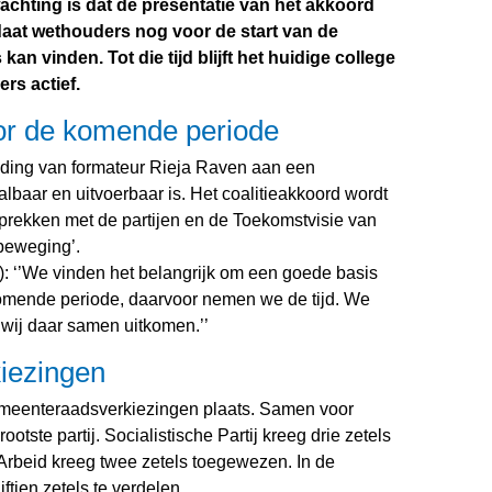
achting is dat de presentatie van het akkoord
aat wethouders nog voor de start van de
kan vinden. Tot die tijd blijft het huidige college
rs actief.
or de komende periode
eiding van formateur Rieja Raven aan een
albaar en uitvoerbaar is. Het coalitieakkoord wordt
prekken met de partijen en de Toekomstvisie van
beweging’.
: ‘’We vinden het belangrijk om een goede basis
komende periode, daarvoor nemen we de tijd. We
 wij daar samen uitkomen.’’
iezingen
meenteraadsverkiezingen plaats. Samen voor
otste partij. Socialistische Partij kreeg drie zetels
Arbeid kreeg twee zetels toegewezen. In de
tien zetels te verdelen.