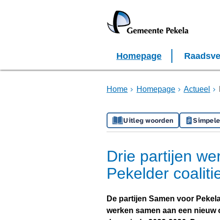
Homepage
Raadsve
Home
Homepage
Actueel
Uitleg woorden
Simpele
Drie partijen w
Pekelder coalit
De partijen Samen voor Pekela, 
werken samen aan een nieuw c