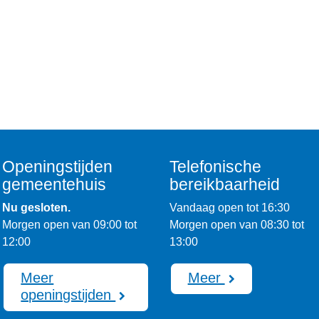
Openingstijden
Telefonische
gemeentehuis
bereikbaarheid
Nu gesloten.
Vandaag open tot 16:30
Morgen open van 09:00 tot
Morgen open van 08:30 tot
12:00
13:00
Meer
Meer
openingstijden