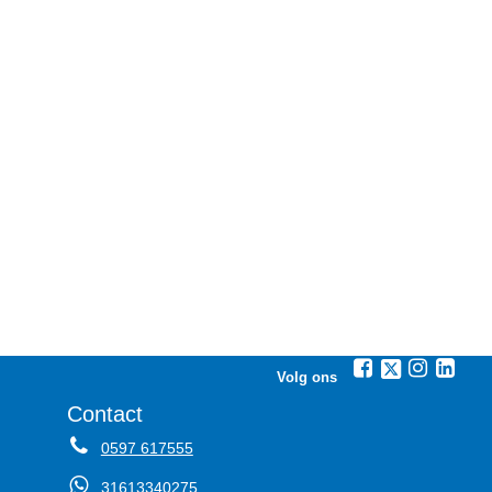
Volg ons
Contact
0597 617555
31613340275